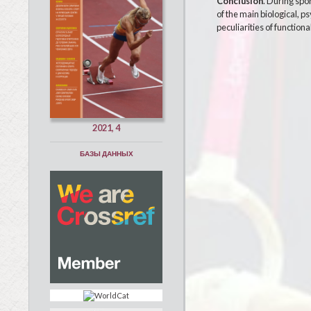
Conclusion
. During spo
of the main biological, p
peculiarities of functiona
2021, 4
БАЗЫ ДАННЫХ