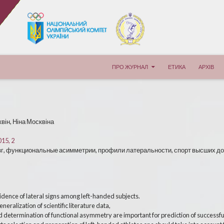
ПЕРЕЙТИ К СОДЕРЖИМОМУ
ПРО ЖУРНАЛ
ЕТИКА
АРХІВ
він, Ніна Москвіна
015, 2
г, функциональные асимметрии, профили латеральности, спорт высших достижени
cidence of lateral signs among left-handed subjects.
neralization of scientific literature data,
d determination of functional asymmetry are important for prediction of successful