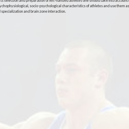
rts selection and preparation of left-handed athletes one should take into account 
sychophysiological, socio-psychological characteristics of athletes and use them as 
l specialization and brain zone interaction.