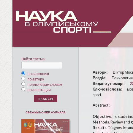
Найти статью:
Автори:
Віктор Моск
по названию
Розділ:
Психология
по автору
Видано у номері:
2
по ключевым словам
Ключові слова:
моз
по аннотации
sport
Abstract:
СВЕЖИЙ НОМЕР ЖУРНАЛА
Objective
. To study in
Methods
. Review and ge
Results
. Diagnostics an