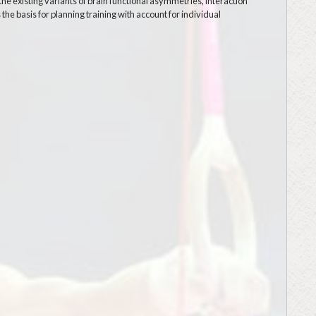
the existing variants of brain functional asymmetries, interaction
the basis for planning training with account for individual