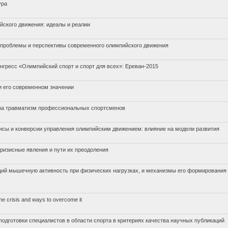
ура
йского движения: идеалы и реалии
 проблемы и перспективы современного олимпийского движения
гресс «Олимпийский спорт и спорт для всех»: Ереван-2015
 и его современном значении
за травматизм профессиональных спортсменов
исы и конверсии управления олимпийским движением: влияние на модели развития
кризисные явления и пути их преодоления
щий мышечную активность при физических нагрузках, и механизмы его формирования
the crisis and ways to overcome it
дготовки специалистов в области спорта в критериях качества научных публикаций