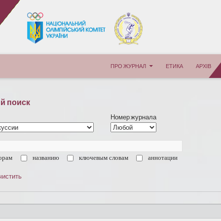
ПЕРЕЙТИ К СОДЕРЖИМОМУ
ПРО ЖУРНАЛ
ЕТИКА
АРХІВ
й поиск
Номер журнала
орам
названию
ключевым словам
аннотации
чистить