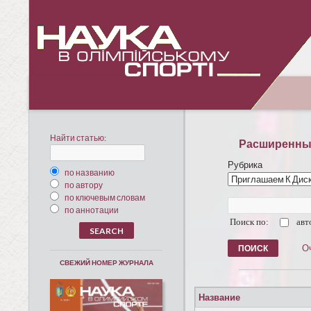
Найти статью:
Расширенны
Рубрика
по названию
по автору
по ключевым словам
по аннотации
Поиск по:
авт
О
СВЕЖИЙ НОМЕР ЖУРНАЛА
Название