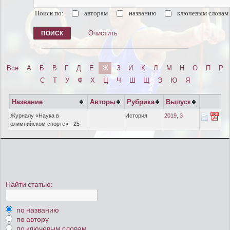
Поиск по:
авторам
названию
ключевым словам
Очистить
Все
А
Б
В
Г
Д
Е
Ж
З
И
К
Л
М
Н
О
П
Р
С
Т
У
Ф
Х
Ц
Ч
Ш
Щ
Э
Ю
Я
Название
Авторы
Рубрика
Выпуск
Журналу «Наука в
История
2019, 3
олимпийском спорте» - 25
Найти статью:
по названию
по автору
по ключевым словам