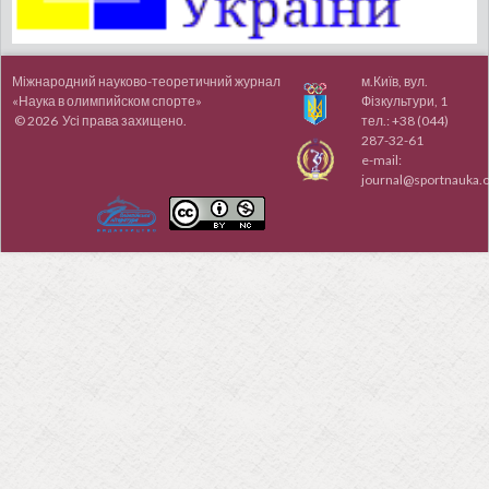
Міжнародний науково-теоретичний журнал
м.Київ, вул.
«Наука в олимпийском спорте»
Фізкультури, 1
© 2026 Усі права захищено.
тел.:
+38 (044)
287-32-61
e-mail:
journal@sportnauka.o