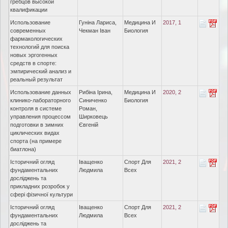
гребцов высокой
квалификации
Использование
Гуніна Лариса,
Медицина И
2017, 1
современных
Чекман Іван
Биология
фармакологических
технологий для поиска
новых эргогенных
средств в спорте:
эмпирический анализ и
реальный результат
Использование данных
Рибіна Ірина,
Медицина И
2020, 2
клинико-лабораторного
Синиченко
Биология
контроля в системе
Роман,
управления процессом
Ширковець
подготовки в зимних
Євгеній
циклических видах
спорта (на примере
биатлона)
Історичний огляд
Іващенко
Спорт Для
2021, 2
фундаментальних
Людмила
Всех
досліджень та
прикладних розробок у
сфері фізичної культури
Історичний огляд
Іващенко
Спорт Для
2021, 2
фундаментальних
Людмила
Всех
досліджень та