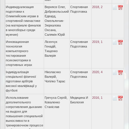
Индивидуализация
Верняєв Олег,
Спортивная
2018, 2
подготовки к
Добровольський
Подготовка
Олимпийским играм в
Едвард,
спортивной гимнастике
Омельянчик-
(на материале финалов
Зюркалова
в многоборье среди
Оксана,
мужчин)
Салямін Юрій
Инновационная
Лісенчук
Спортивная
2019, 1
технология
Генадій,
Подготовка
компьютерного
Тищенко
тестирования
Валерія
психомоторики в
спортивных играх
Індивідуалізація
Ніколаєнко
Спортивная
2020, 4
спеціальної фізичної
Валерій,
Подготовка
підготовки арбітрів
Чопілко Тарас
високої кваліфікації у
футболі
Использование
Гречуха Сергій,
Медицина И
2016, 1
дополнительного
Коваленко
Биология
сопротивления дыханию
Станіслав
на выдохе для
повышения специальной
выносливости в
тренировочном процессе