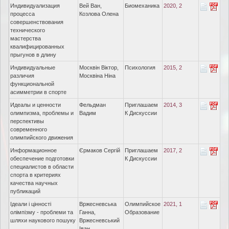
Индивидуализация
Вей Ван,
Биомеханика
2020, 2
процесса
Козлова Олена
совершенствования
технического
мастерства
квалифицированных
прыгунов в длину
Индивидуальные
Москвін Віктор,
Психология
2015, 2
различия
Москвіна Ніна
функциональной
асимметрии в спорте
Идеалы и ценности
Фельдман
Приглашаем
2014, 3
олимпизма, проблемы и
Вадим
К Дискуссии
перспективы
современного
олимпийского движения
Информационное
Єрмаков Сергій
Приглашаем
2017, 2
обеспечение подготовки
К Дискуссии
специалистов в области
спорта в критериях
качества научных
публикаций
Ідеали і цінності
Вржесневська
Олимпийское
2021, 1
олімпізму - проблеми та
Ганна,
Образование
шляхи наукового пошуку
Вржесневський
Іван