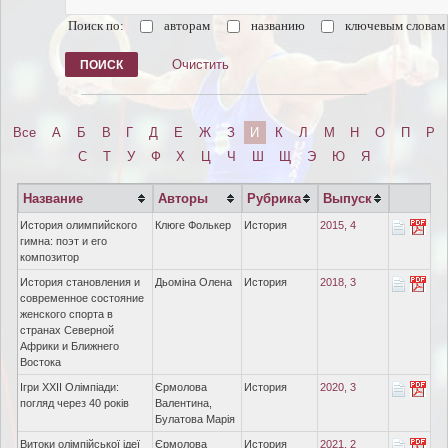
Поиск по:
авторам
названию
ключевым словам
Очистить
Все
А
Б
В
Г
Д
Е
Ж
З
И
К
Л
М
Н
О
П
Р
С
Т
У
Ф
Х
Ц
Ч
Ш
Щ
Э
Ю
Я
Название
Авторы
Рубрика
Выпуск
История олимпийского
Клюге Фолькер
История
2015, 4
гимна: поэт и его
композитор
История становления и
Дьоміна Олена
История
2018, 3
современное состояние
женского спорта в
странах Северной
Африки и Ближнего
Востока
Ігри ХХІІ Олімпіади:
Єрмолова
История
2020, 3
погляд через 40 років
Валентина,
Булатова Марія
Витоки олімпійської ідеї
Єрмолова
История
2021, 2