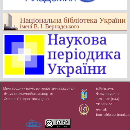
Міжнародний науково-теоретичний журнал
м.Київ, вул.
«Наука в олимпийском спорте»
Фізкультури, 1
© 2026 Усі права захищено.
тел.:
+38 (044)
287-32-61
e-mail:
journal@sportnauka.o