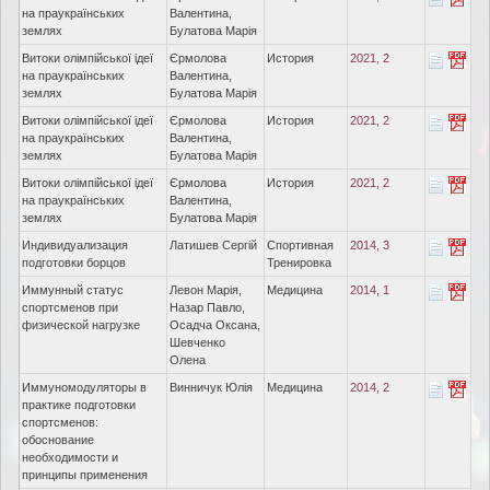
на прaукраїнських
Валентина,
землях
Булатова Марія
Витоки олімпійської ідеї
Єрмолова
История
2021, 2
на прaукраїнських
Валентина,
землях
Булатова Марія
Витоки олімпійської ідеї
Єрмолова
История
2021, 2
на прaукраїнських
Валентина,
землях
Булатова Марія
Витоки олімпійської ідеї
Єрмолова
История
2021, 2
на прaукраїнських
Валентина,
землях
Булатова Марія
Индивидуализация
Латишев Сергій
Спортивная
2014, 3
подготовки борцов
Тренировка
Иммунный статус
Левон Марія,
Медицина
2014, 1
спортсменов при
Назар Павло,
физической нагрузке
Осадча Оксана,
Шевченко
Олена
Иммуномодуляторы в
Винничук Юлія
Медицина
2014, 2
практике подготовки
спортсменов:
обоснование
необходимости и
принципы применения