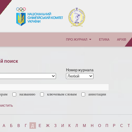
ПЕРЕЙТИ К СОДЕРЖИМОМУ
ПРО ЖУРНАЛ
ЕТИКА
АРХІВ
й поиск
Номер журнала
орам
названию
ключевым словам
аннотации
чистить
А
Б
В
Г
Д
Е
Ж
З
И
К
Л
М
Н
О
П
Р
С
Т