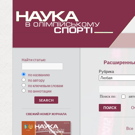
Найти статью:
Расширенны
Рубрика
по названию
по автору
по ключевым словам
по аннотации
Поиск по:
авт
О
СВЕЖИЙ НОМЕР ЖУРНАЛА
Все