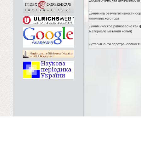
Добровольческая деятельность
Динамика результативности сор
олимпийского года
Динамическое равновесие как 
материале метания копья)
Детермінанти перетренованості 