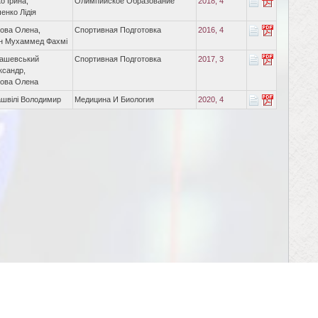
о Ірина,
Олимпийское Образование
2018, 4
енко Лідія
ова Олена,
Спортивная Подготовка
2016, 4
ін Мухаммед Фахмі
машевський
Спортивная Подготовка
2017, 3
ксандр,
лова Олена
швілі Володимир
Медицина И Биология
2020, 4