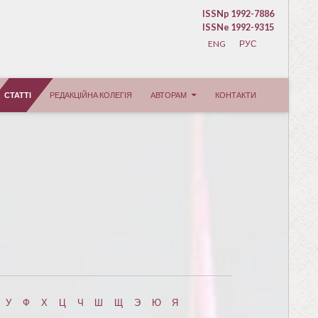
ISSNp 1992-7886
ISSNe 1992-9315
ENG
РУС
СТАТТІ
РЕДАКЦІЙНА КОЛЕГІЯ
АВТОРАМ
КОНТАКТИ
У
Ф
Х
Ц
Ч
Ш
Щ
Э
Ю
Я