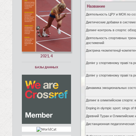
Название
Деятельность ЦРУ и МОК по со
Диетические добавки в систем
Допинг-контроль в спорте: обз
Деятельность спортивных трен
достижений
Доктрина «компетенції-компете
2021, 4
Допінг у спортивному праві та р
БАЗЫ ДАННЫХ
Допінг у спортивному праві та р
Динамика эмоциональных состо
Допинг в олимпийском спорте: 
Doping in olympic sport: sings of 
Древний Туран и Олимпийские 
Дистанционная педагогическая 