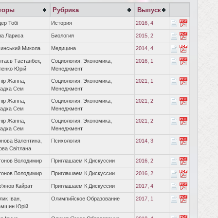
торы
Рубрика
Выпуск
ер Тобі
История
2016, 4
на Лариса
Биология
2015, 2
чинський Микола
Медицина
2014, 4
таєв Тастанбек,
Социология, Экономика,
2016, 1
ленко Юрій
Менеджмент
нір Жанна,
Социология, Экономика,
2021, 1
адха Сем
Менеджмент
нір Жанна,
Социология, Экономика,
2021, 2
адха Сем
Менеджмент
нір Жанна,
Социология, Экономика,
2021, 2
адха Сем
Менеджмент
нова Валентина,
Психология
2014, 3
ова Світлана
тонов Володимир
Приглашаем К Дискуссии
2016, 2
тонов Володимир
Приглашаем К Дискуссии
2016, 2
р'янов Кайрат
Приглашаем К Дискуссии
2017, 4
лик Іван,
Олимпийское Образование
2017, 1
амшин Юрій