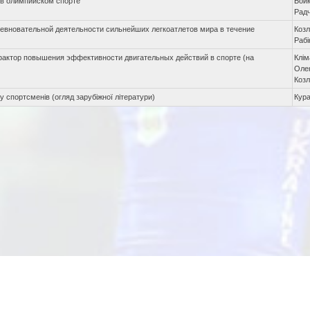
 в олимпийском спорте
Бойк
Радч
евновательной деятельности сильнейших легкоатлетов мира в течение
Козл
Раб
фактор повышения эффективности двигательных действий в спорте (на
Клі
Оле
Коз
у спортсменів (огляд зарубіжної літератури)
Кура