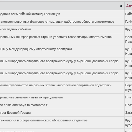
Ав
зданию олимпийской команды беженцев
Райд
е внетренировочных факторов стимуляции работоспособности спортсменов
Гуні
ор последних событий
Кру
ировочных центров разных стран в условиях глобализации спорта высших
Єсен
Пав
нції» у международному спортивному арбитражі
Куш
Нош
оль міжнародного спортивного арбітражного суду у вирішенні допінгових спорів
Куш
Нош
оль міжнародного спортивного арбітражного суду у вирішенні допінгових спорів
Куш
Нош
яний футболистов на разных этапах многолетней спортивной подготовки
Воро
Шут
кризисные явления и пути их преодоления
Пла
the crisis and ways to overcome it
Пла
игры Древней Греции
Закі
технология в сфере олимпийского образования студентов
Круг
Кур