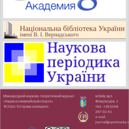
Міжнародний науково-теоретичний журнал
м.Київ, вул.
«Наука в олимпийском спорте»
Фізкультури, 1
© 2026 Усі права захищено.
тел.:
+38 (044)
287-32-61
e-mail:
journal@sportnauka.o