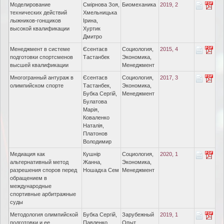
Моделирование
Смірнова Зоя,
Биомеханика
2019, 2
технических действий
Хмельницька
лыжников-гонщиков
Ірина,
высокой квалификации
Хуртик
Дмитро
Менеджмент в системе
Єсентаєв
Социология,
2015, 4
подготовки спортсменов
Тастанбек
Экономика,
высшей квалификации
Менеджмент
Многогранный антураж в
Єсентаєв
Социология,
2017, 3
олимпийском спорте
Тастанбек,
Экономика,
Бубка Сергій,
Менеджмент
Булатова
Марія,
Коваленко
Наталія,
Платонов
Володимир
Медиация как
Кушнір
Социология,
2020, 1
альтернативный метод
Жанна,
Экономика,
разрешения споров перед
Ношадха Сем
Менеджмент
обращением в
международные
спортивные арбитражные
суды
Методология олимпийской
Бубка Сергій,
Зарубежный
2019, 1
подготовки и ее
Павленко
Опыт