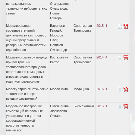
использованием
Оганджанов
технологии нейронечетких
Олександр,
сетей
Попов
Григорій
Моделирование
Васильєв
Спортивная
2015, 1
соревновательной
Генадій,
Тренировка
деятельности как процесс
Морозов
оценки предельных и
Олег,
резервных возможностей
Новиков
единоборцев
Олександр
Модельно-целевой подход
Костюкевич
Спортивная
2014, 4
при построении
Віктор
Тренировка
тренировочного процесса
спортсменов командных
игровых видов спорта в
годичном макроцикле
Молекулярно-генетические
Моссе Ірма
Медицина
2015, 1
технологии в спорте
высших достижений
Модельное построение
Омельянчик-
Биомеханика
2015, 1
композиций на вольных
Зюркалова
упражнениях с учетом
Оксана
хореографической
подготовленности
гимнасток