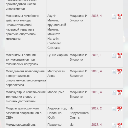
производительности
спортсменов
Механизмы лечебного
Акуліч
Медицина И
2015, 4
действия метода
Микола,
Биология
низкоинтенсивной
Кручинський
лазерной терапии в
Микола,
практике спортивной
Максюта
медицины
Наталія,
Скобялко
Світлана
Механизмы влияния
Гуніна Лариса
Медицина И
2016, 1
антиоксидантов при
Биология
физических нагрузках
Менеджмент возвращения
Мартиросян
Медицина И
2018, 4
в спорт элитных
Анна
Биология
спортсменов: многомерная
перспектива
Молекулярно-генетические
Моссе Ірма
Медицина И
2019, 4
технологии в спорте
Биология
высших достижений
Модель долгосрочного
Андрєєв Ігор,
Из
2017, 2
развития спортсменов в
Павленко
Зарубежного
США
Юрій
Опыта
Международный опыт
Павленко
Из
2017, 4