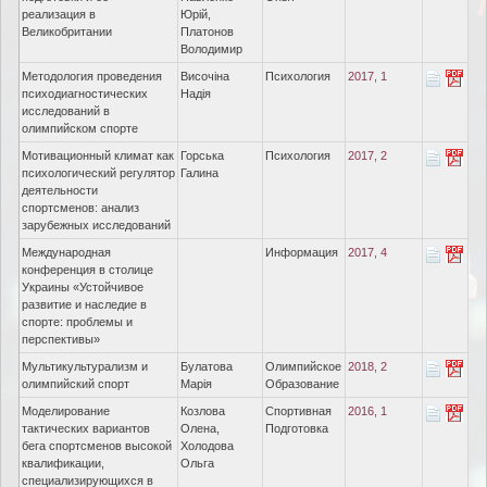
реализация в
Юрій,
Великобритании
Платонов
Володимир
Методология проведения
Височіна
Психология
2017, 1
психодиагностических
Надія
исследований в
олимпийском спорте
Мотивационный климат как
Горська
Психология
2017, 2
психологический регулятор
Галина
деятельности
спортсменов: анализ
зарубежных исследований
Международная
Информация
2017, 4
конференция в столице
Украины «Устойчивое
развитие и наследие в
спорте: проблемы и
перспективы»
Мультикультурализм и
Булатова
Олимпийское
2018, 2
олимпийский спорт
Марія
Образование
Моделирование
Козлова
Спортивная
2016, 1
тактических вариантов
Олена,
Подготовка
бега спортсменов высокой
Холодова
квалификации,
Ольга
специализирующихся в