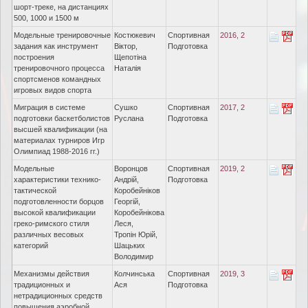
шорт-треке, на дистанциях
500, 1000 и 1500 м
Модельные тренировочные
Костюкевич
Спортивная
2016, 2
задания как инструмент
Віктор,
Подготовка
построения
Щепотіна
тренировочного процесса
Наталія
спортсменов командных
игровых видов спорта
Миграция в системе
Сушко
Спортивная
2017, 2
подготовки баскетболистов
Руслана
Подготовка
высшей квалификации (на
материалах турниров Игр
Олимпиад 1988-2016 гг.)
Модельные
Воронцов
Спортивная
2019, 2
характеристики технико-
Андрій,
Подготовка
тактической
Коробейніков
подготовленности борцов
Георгій,
высокой квалификации
Коробейнікова
греко-римского стиля
Леся,
различных весовых
Тропін Юрій,
категорий
Шацьких
Володимир
Механизмы действия
Колчинська
Спортивная
2019, 3
традиционных и
Ася
Подготовка
нетрадиционных средств
повышения аэробной