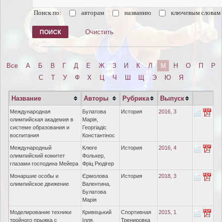
Поиск по:
авторам
названию
ключевым словам
Очистить
Все
А
Б
В
Г
Д
Е
Ж
З
И
К
Л
М
Н
О
П
Р
С
Т
У
Ф
Х
Ц
Ч
Ш
Щ
Э
Ю
Я
Название
Авторы
Рубрика
Выпуск
Международная
Булатова
История
2016, 3
олимпийская академия в
Марія,
системе образования и
Георгіадіс
воспитания
Константінос
Международный
Клюге
История
2016, 4
олимпийский комитет
Фолькер,
глазами господина Мейера
Фріц Рюдігер
Монаршие особы и
Єрмолова
История
2018, 3
олимпийское движение
Валентина,
Булатова
Марія
Моделирование техники
Кривецький
Спортивная
2015, 1
тройного прыжка с
Ілля,
Тренировка