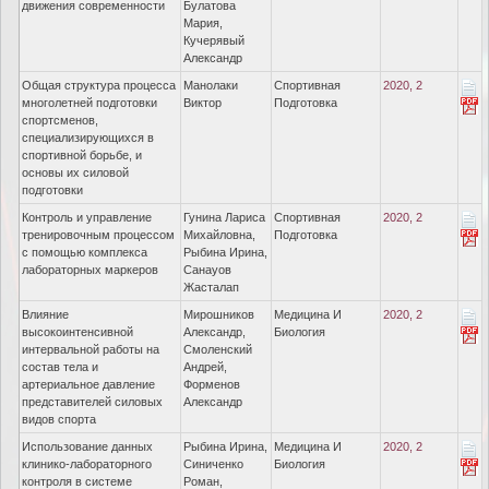
движения современности
Булатова
Мария,
Кучерявый
Александр
Общая структура процесса
Манолаки
Спортивная
2020, 2
многолетней подготовки
Виктор
Подготовка
спортсменов,
специализирующихся в
спортивной борьбе, и
основы их силовой
подготовки
Контроль и управление
Гунина Лариса
Спортивная
2020, 2
тренировочным процессом
Михайловна,
Подготовка
с помощью комплекса
Рыбина Ирина,
лабораторных маркеров
Санауов
Жасталап
Влияние
Мирошников
Медицина И
2020, 2
высокоинтенсивной
Александр,
Биология
интервальной работы на
Смоленский
состав тела и
Андрей,
артериальное давление
Форменов
представителей силовых
Александр
видов спорта
Использование данных
Рыбина Ирина,
Медицина И
2020, 2
клинико-лабораторного
Синиченко
Биология
контроля в системе
Роман,