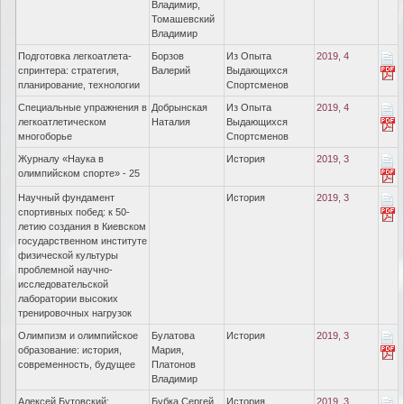
Владимир,
Томашевский
Владимир
Подготовка легкоатлета-
Борзов
Из Опыта
2019, 4
спринтера: стратегия,
Валерий
Выдающихся
планирование, технологии
Спортсменов
Специальные упражнения в
Добрынская
Из Опыта
2019, 4
легкоатлетическом
Наталия
Выдающихся
многоборье
Спортсменов
Журналу «Наука в
История
2019, 3
олимпийском спорте» - 25
Научный фундамент
История
2019, 3
спортивных побед: к 50-
летию создания в Киевском
государственном институте
физической культуры
проблемной научно-
исследовательской
лаборатории высоких
тренировочных нагрузок
Олимпизм и олимпийское
Булатова
История
2019, 3
образование: история,
Мария,
современность, будущее
Платонов
Владимир
Алексей Бутовский:
Бубка Сергей
История
2019, 3