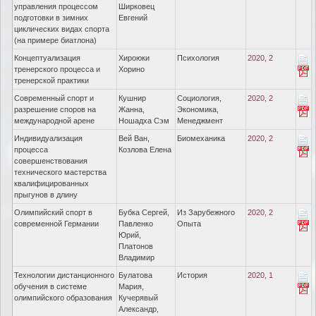
управления процессом
Ширковец
подготовки в зимних
Евгений
циклических видах спорта
(на примере биатлона)
Концептуализация
Хироюки
Психология
2020, 2
тренерского процесса и
Хорино
тренерской практики
Современный спорт и
Кушнир
Социология,
2020, 2
разрешение споров на
Жанна,
Экономика,
международной арене
Ношадха Сэм
Менеджмент
Индивидуализация
Вей Ван,
Биомеханика
2020, 2
процесса
Козлова Елена
совершенствования
технического мастерства
квалифицированных
прыгунов в длину
Олимпийский спорт в
Бубка Сергей,
Из Зарубежного
2020, 2
современной Германии
Павленко
Опыта
Юрий,
Платонов
Владимир
Технологии дистанционного
Булатова
История
2020, 1
обучения в системе
Мария,
олимпийского образования
Кучерявый
Александр,