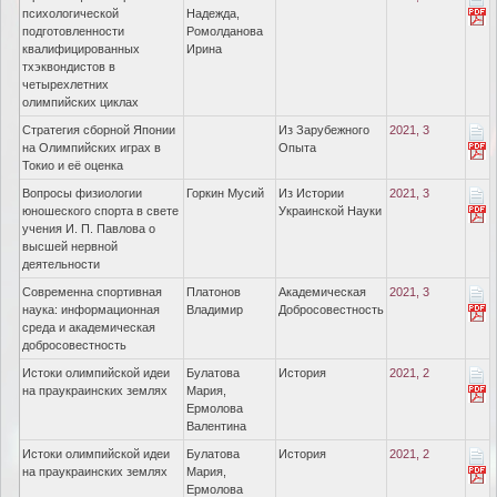
психологической
Надежда,
подготовленности
Ромолданова
квалифицированных
Ирина
тхэквондистов в
четырехлетних
олимпийских циклах
Стратегия сборной Японии
Из Зарубежного
2021, 3
на Олимпийских играх в
Опыта
Токио и её оценка
Вопросы физиологии
Горкин Мусий
Из Истории
2021, 3
юношеского спорта в свете
Украинской Науки
учения И. П. Павлова о
высшей нервной
деятельности
Современна спортивная
Платонов
Академическая
2021, 3
наука: информационная
Владимир
Добросовестность
среда и академическая
добросовестность
Истоки олимпийской идеи
Булатова
История
2021, 2
на праукраинских землях
Мария,
Ермолова
Валентина
Истоки олимпийской идеи
Булатова
История
2021, 2
на праукраинских землях
Мария,
Ермолова