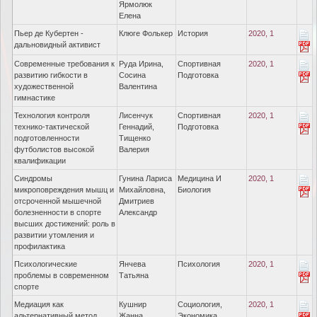
Ярмолюк
Елена
Пьер де Кубертен -
Клюге Фолькер
История
2020, 1
дальновидный активист
Современные требования к
Руда Ирина,
Спортивная
2020, 1
развитию гибкости в
Сосина
Подготовка
художественной
Валентина
гимнастике
Технология контроля
Лисенчук
Спортивная
2020, 1
технико-тактической
Геннадий,
Подготовка
подготовленности
Тищенко
футболистов высокой
Валерия
квалификации
Синдромы
Гунина Лариса
Медицина И
2020, 1
микроповреждения мышц и
Михайловна,
Биология
отсроченной мышечной
Дмитриев
болезненности в спорте
Александр
высших достижений: роль в
развитии утомления и
профилактика
Психологические
Янчева
Психология
2020, 1
проблемы в современном
Татьяна
спорте
Медиация как
Кушнир
Социология,
2020, 1
альтернативный метод
Жанна,
Экономика,