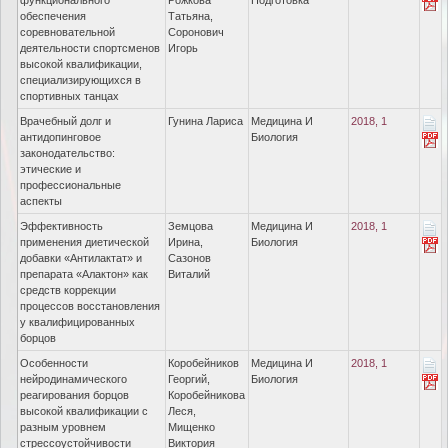
функционального
Рожкова
Подготовка
обеспечения
Татьяна,
соревновательной
Соронович
деятельности спортсменов
Игорь
высокой квалификации,
специализирующихся в
спортивных танцах
Врачебный долг и
Гунина Лариса
Медицина И
2018, 1
антидопинговое
Биология
законодательство:
этические и
профессиональные
аспекты
Эффективность
Земцова
Медицина И
2018, 1
применения диетической
Ирина,
Биология
добавки «Антилактат» и
Сазонов
препарата «Алактон» как
Виталий
средств коррекции
процессов восстановления
у квалифицированных
борцов
Особенности
Коробейников
Медицина И
2018, 1
нейродинамического
Георгий,
Биология
реагирования борцов
Коробейникова
высокой квалификации с
Леся,
разным уровнем
Мищенко
стрессоустойчивости
Виктория