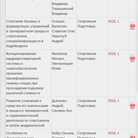
Владимир,
Томашевский
Владимир
Сочетание базовых и
Олешко
Спортивная
2018, 1
формирующих упражнений
Валентин,
Подготовка
в тренировочном процессе
Славитяк Олег,
спортсменов,
Чернозуб
специализирующихся в
Андрей
бодибилдинге
Функционирование
Филиппов
Спортивная
2018, 1
кардиореспираторной
Михаил,
Подготовка
системы и
Хмельницкая
энергообеспечение
Юлия
организма
квалифицированных
лыжниц-гонщиц при
прохождении подъемов
различной сложности
Развитие утомления и
Дьяченко
Спортивная
2018, 1
средства его компенсации
Андрей,
Подготовка
в процессе тренировочной
Сянлинь Кун
и соревновательной
деятельности спортсменов
в гребле академической
Особенности
Бойко Оксана,
Спортивная
2018, 1