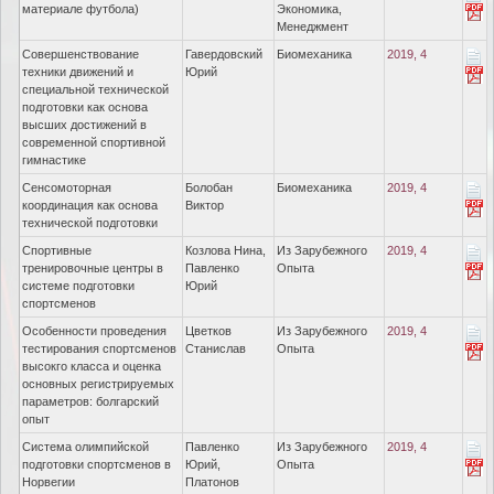
материале футбола)
Экономика,
Менеджмент
Совершенствование
Гавердовский
Биомеханика
2019, 4
техники движений и
Юрий
специальной технической
подготовки как основа
высших достижений в
современной спортивной
гимнастике
Сенсомоторная
Болобан
Биомеханика
2019, 4
координация как основа
Виктор
технической подготовки
Спортивные
Козлова Нина,
Из Зарубежного
2019, 4
тренировочные центры в
Павленко
Опыта
системе подготовки
Юрий
спортсменов
Особенности проведения
Цветков
Из Зарубежного
2019, 4
тестирования спортсменов
Станислав
Опыта
высокго класса и оценка
основных регистрируемых
параметров: болгарский
опыт
Система олимпийской
Павленко
Из Зарубежного
2019, 4
подготовки спортсменов в
Юрий,
Опыта
Норвегии
Платонов