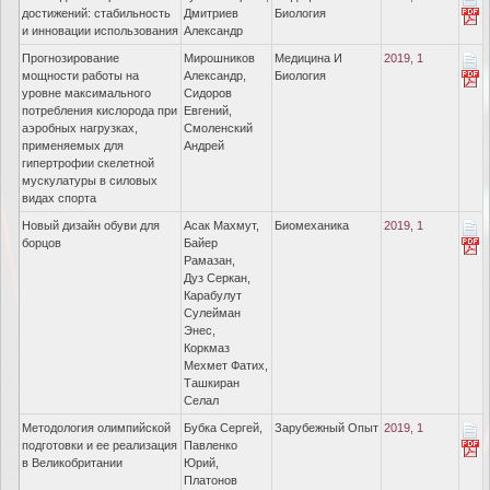
достижений: стабильность
Дмитриев
Биология
и инновации использования
Александр
Прогнозирование
Мирошников
Медицина И
2019, 1
мощности работы на
Александр,
Биология
уровне максимального
Сидоров
потребления кислорода при
Евгений,
аэробных нагрузках,
Смоленский
применяемых для
Андрей
гипертрофии скелетной
мускулатуры в силовых
видах спорта
Новый дизайн обуви для
Асак Махмут,
Биомеханика
2019, 1
борцов
Байер
Рамазан,
Дуз Серкан,
Карабулут
Сулейман
Энес,
Коркмаз
Мехмет Фатих,
Ташкиран
Селал
Методология олимпийской
Бубка Сергей,
Зарубежный Опыт
2019, 1
подготовки и ее реализация
Павленко
в Великобритании
Юрий,
Платонов