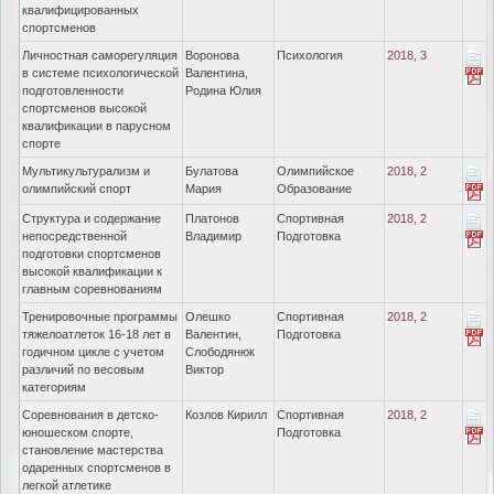
квалифицированных
спортсменов
Личностная саморегуляция
Воронова
Психология
2018, 3
в системе психологической
Валентина,
подготовленности
Родина Юлия
спортсменов высокой
квалификации в парусном
спорте
Мультикультурализм и
Булатова
Олимпийское
2018, 2
олимпийский спорт
Мария
Образование
Структура и содержание
Платонов
Спортивная
2018, 2
непосредственной
Владимир
Подготовка
подготовки спортсменов
высокой квалификации к
главным соревнованиям
Тренировочные программы
Олешко
Спортивная
2018, 2
тяжелоатлеток 16-18 лет в
Валентин,
Подготовка
годичном цикле с учетом
Слободянюк
различий по весовым
Виктор
категориям
Соревнования в детско-
Козлов Кирилл
Спортивная
2018, 2
юношеском спорте,
Подготовка
становление мастерства
одаренных спортсменов в
легкой атлетике