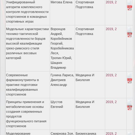
Унифицированный
Митова Елена
Спортивная
2019, 2
алгоритм комплексного
Подготовка
контроля подготовленности
спортсменов в командных
спортивных играх
Модельные характеристики
Воронцов
Спортивная
2019, 2
технико-тактической
Андрей,
Подготовка
подготовленности борцов
Коробейников
высокой квалификации
Георгий,
греко-римского стиля
Коробейникова
различных весовых
Леся,
категорий
Тропин Юрий,
Шацких
Владимир
Современные
Гунина Лариса,
Медицина И
2019, 2
фармаконутриенты в
Дмитриев
Биология
практике подготовки
Александр
квалифицированных
спортсменов
Принципы применения и
Шустов
Медицина И
2019, 2
метаболические основы
Евгений
Биология
создания современных
продуктов
функционального питания
спортсменов
Моделирование
Смирнова Зоя,
Биомеханика
2019, 2