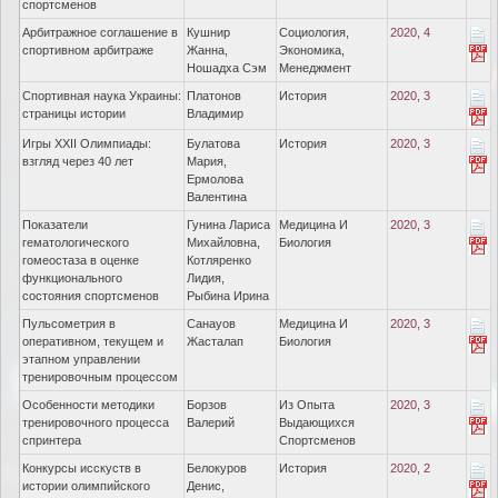
спортсменов
Арбитражное соглашение в
Кушнир
Социология,
2020, 4
спортивном арбитраже
Жанна,
Экономика,
Ношадха Сэм
Менеджмент
Спортивная наука Украины:
Платонов
История
2020, 3
страницы истории
Владимир
Игры ХХІІ Олимпиады:
Булатова
История
2020, 3
взгляд через 40 лет
Мария,
Ермолова
Валентина
Показатели
Гунина Лариса
Медицина И
2020, 3
гематологического
Михайловна,
Биология
гомеостаза в оценке
Котляренко
функционального
Лидия,
состояния спортсменов
Рыбина Ирина
Пульсометрия в
Санауов
Медицина И
2020, 3
оперативном, текущем и
Жасталап
Биология
этапном управлении
тренировочным процессом
Особенности методики
Борзов
Из Опыта
2020, 3
тренировочного процесса
Валерий
Выдающихся
спринтера
Спортсменов
Конкурсы исскуств в
Белокуров
История
2020, 2
истории олимпийского
Денис,