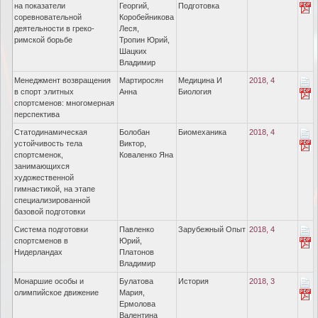
на показатели
Георгий,
Подготовка
соревновательной
Коробейникова
деятельности в греко-
Леся,
римской борьбе
Тропин Юрий,
Шацких
Владимир
Менеджмент возвращения
Мартиросян
Медицина И
2018, 4
в спорт элитных
Анна
Биология
спортсменов: многомерная
перспектива
Статодинамическая
Болобан
Биомеханика
2018, 4
устойчивость тела
Виктор,
спортсменок,
Коваленко Яна
занимающихся
художественной
гимнастикой, на этапе
специализированной
базовой подготовки
Система подготовки
Павленко
Зарубежный Опыт
2018, 4
спортсменов в
Юрий,
Нидерландах
Платонов
Владимир
Монаршие особы и
Булатова
История
2018, 3
олимпийское движение
Мария,
Ермолова
Валентина