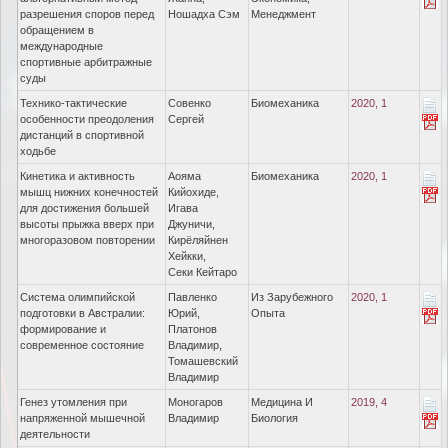
разрешения споров перед
Ношадха Сэм
Менеджмент
обращением в
международные
спортивные арбитражные
суды
Технико-тактические
Совенко
Биомеханика
2020, 1
особенности преодоления
Сергей
дистанций в спортивной
ходьбе
Кинетика и активность
Аояма
Биомеханика
2020, 1
мышц нижних конечностей
Кийохиде,
для достижения большей
Игава
высоты прыжка вверх при
Джуничи,
многоразовом повторении
Кирёляйнен
Хейкки,
Секи Кейтаро
Система олимпийской
Павленко
Из Зарубежного
2020, 1
подготовки в Австралии:
Юрий,
Опыта
формирование и
Платонов
современное состояние
Владимир,
Томашевский
Владимир
Генез утомления при
Моногаров
Медицина И
2019, 4
напряженной мышечной
Владимир
Биология
деятельности