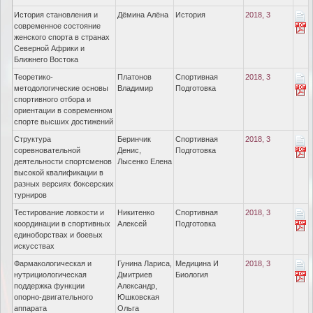
История становления и
Дёмина Алёна
История
2018, 3
современное состояние
женского спорта в странах
Северной Африки и
Ближнего Востока
Теоретико-
Платонов
Спортивная
2018, 3
методологические основы
Владимир
Подготовка
спортивного отбора и
ориентации в современном
спорте высших достижений
Структура
Беринчик
Спортивная
2018, 3
соревновательной
Денис,
Подготовка
деятельности спортсменов
Лысенко Елена
высокой квалификации в
разных версиях боксерских
турниров
Тестирование ловкости и
Никитенко
Спортивная
2018, 3
координации в спортивных
Алексей
Подготовка
единоборствах и боевых
искусствах
Фармакологическая и
Гунина Лариса,
Медицина И
2018, 3
нутрициологическая
Дмитриев
Биология
поддержка функции
Александр,
опорно-двигательного
Юшковская
аппарата
Ольга