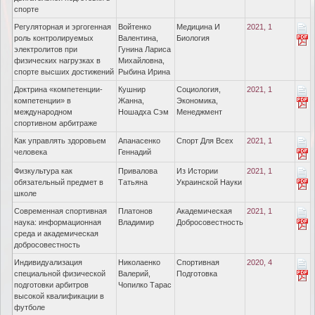
спорте
Регуляторная и эргогенная
Войтенко
Медицина И
2021, 1
роль контролируемых
Валентина,
Биология
электролитов при
Гунина Лариса
физических нагрузках в
Михайловна,
спорте высших достижений
Рыбина Ирина
Доктрина «компетенции-
Кушнир
Социология,
2021, 1
компетенции» в
Жанна,
Экономика,
международном
Ношадха Сэм
Менеджмент
спортивном арбитраже
Как управлять здоровьем
Апанасенко
Спорт Для Всех
2021, 1
человека
Геннадий
Физкультура как
Привалова
Из Истории
2021, 1
обязательный предмет в
Татьяна
Украинской Науки
школе
Современная спортивная
Платонов
Академическая
2021, 1
наука: информационная
Владимир
Добросовестность
среда и академическая
добросовестность
Индивидуализация
Николаенко
Спортивная
2020, 4
специальной физической
Валерий,
Подготовка
подготовки арбитров
Чопилко Тарас
высокой квалификации в
футболе