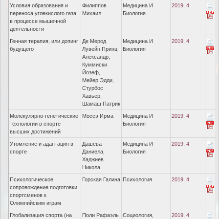
Условия образования и
Филиппов
Медицина И
2019, 4
переноса углекислого газа
Михаил
Биология
в процессе мышечной
деятельности
Генная терапия, или допинг
Де Мерод
Медицина И
2019, 4
будущего
Лувейн Принц
Биология
Александр,
Куммиски
Йозеф,
Мейер Эдди,
Стурбос
Хавьер,
Шамаш Патрик
Молекулярно-генетические
Моссэ Ирма
Медицина И
2019, 4
технологии в спорте
Биология
высших достижений
Утомление и адаптация в
Дашева
Медицина И
2019, 4
спорте
Даниела,
Биология
Хаджиев
Никола
Психологическое
Горская Галина
Психология
2019, 4
сопровождение подготовки
спортсменов к
Олимпийским играм
Глобализация спорта (на
Поли Рафаэль
Социология,
2019, 4