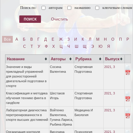
Поиск по:
авторам
названию
ключевым словам
Очистить
Все
А
Б
В
Г
Д
Е
Ж
З
И
К
Л
М
Н
О
П
Р
С
Т
У
Ф
Х
Ц
Ч
Ш
Щ
Э
Ю
Я
Название
Авторы
Рубрика
Выпуск
Значение и виды
Сосина
Спортивная
2021, 3
прикладный упражнений
Валентина
Подготовка
для разносторонней
двигательной подготовки в
спорте
Классификация и методика
Шестаков
Спортивная
2021, 3
обучения технике финта в
Игорь
Подготовка
гандболе
Лабораторная диагностика
Войтенко
Медицина И
2021, 3
перетренированности в
Валентина,
Биология
спорте высших достижений
Гунина Лариса,
Рыбина Ирина
Организация контроля
Височина
Психология
2021, 3