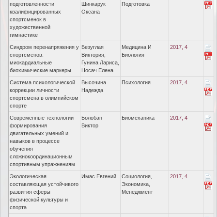
подготовленности
Шинкарук
Подготовка
квалифицированных
Оксана
спортсменок в
художественной
гимнастике
Синдром перенапряжения у
Безуглая
Медицина И
2017, 4
спортсменов:
Виктория,
Биология
миокардиальные
Гунина Лариса,
биохимические маркеры
Носач Елена
Система психологической
Высочина
Психология
2017, 4
коррекции личности
Надежда
спортсмена в олимпийском
спорте
Современные технологии
Болобан
Биомеханика
2017, 4
формирования
Виктор
двигательных умений и
навыков в процессе
обучения
сложнокоординационным
спортивным упражнениям
Экологическая
Имас Евгений
Социология,
2017, 4
составляющая устойчивого
Экономика,
развития сферы
Менеджмент
физической культуры и
спорта