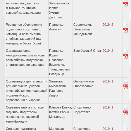
технических действий
Хмельницкая
лыжников-гонщиков
Ирина,
высокой квалификации
Хуртик
Дмитрий
Ресурсное обеспечение
Павленко
Социология,
2019, 2
подготовки спортивных
Алексей
Экономика,
команд на базе высших
Менеджмент
учебных заведений (на
материале баскетбола)
Организационно-
Павленко
Зарубежный Опыт
2019, 2
методологические основы
Юрий,
олимпийской подготовки
Платонов
спортсменов во Франции
Владимир,
Томашевский
Владимир
Организация деятельности
Загитова
Олимпийское
2019, 1
региональных центров
Мирослава,
Образование
олимпийских исследований
Радченко
и олимпийского
Лидия
образования в Украине
Соревнования в системе
Козлова Елена,
Спортивная
2019, 1
годичной подготовки
Фахми Рабин
Подготовка
легкоатлетов высокой
Мохаммед
квалификации
Силовая подготовка
Манолаки
Спортивная
2019, 1