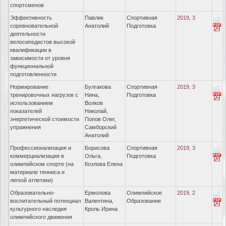
спортсменов
Эффективность
Павлик
Спортивная
2019, 3
соревновательной
Анатолий
Подготовка
деятельности
велосипедистов высокой
квалификации в
зависимости от уровня
функциональной
подготовленности
Нормирование
Булгакова
Спортивная
2019, 3
тренировочных нагрузок с
Нина,
Подготовка
использованием
Волков
показателей
Николай,
энергетической стоимости
Попов Олег,
упражнения
Самборский
Анатолий
Профессионализация и
Борисова
Спортивная
2019, 3
коммерциализация в
Ольга,
Подготовка
олимпийском спорте (на
Козлова Елена
материале тенниса и
легкой атлетики)
Образовательно-
Ермолова
Олимпийское
2019, 2
воспитательный потенциал
Валентина,
Образование
культурного наследия
Кроль Ирина
олимпийского движения