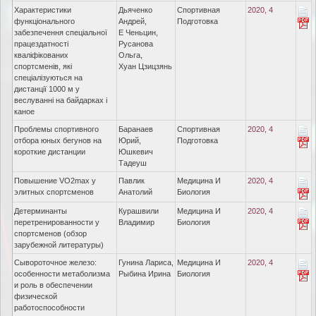
Характеристики
Дьяченко
Спортивная
2020, 4
функціонального
Андрей,
Подготовка
забезпечення спеціальної
Е Ченьцин,
працездатності
Русанова
кваліфікованих
Ольга,
спортсменів, які
Хуан Цзицзянь
спеціалізуються на
дистанції 1000 м у
веслуванні на байдарках і
каное
Проблемы спортивного
Баранаев
Спортивная
2020, 4
отбора юных бегунов на
Юрий,
Подготовка
короткие дистанции
Юшкевич
Тадеуш
Повышение VO2max у
Павлик
Медицина И
2020, 4
элитных спортсменов
Анатолий
Биология
Детерминанты
Курашвили
Медицина И
2020, 4
перетренированности у
Владимир
Биология
спортсменов (обзор
зарубежной литературы)
Сывороточное железо:
Гунина Лариса,
Медицина И
2020, 4
особенности метаболизма
Рыбина Ирина
Биология
и роль в обеспечении
физической
работоспособности