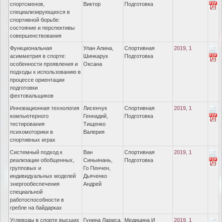
спортсменов,
Виктор
Подготовка
специализирующихся в
спортивной борьбе:
состояние и перспективы
совершенствования
Функциональная
Улан Алина,
Спортивная
2019, 1
асимметрия в спорте:
Шинкарук
Подготовка
особенности проявления и
Оксана
подходы к использованию в
процессе ориентации
подготовки
фехтовальщиков
Инновационная технология
Лисенчук
Спортивная
2019, 1
компьютерного
Геннадий,
Подготовка
тестирования
Тищенко
психомоторики в
Валерия
спортивных играх
Системный подход к
Ван
Спортивная
2019, 1
реализации обобщенных,
Синьинань,
Подготовка
групповых и
Го Пенчен,
индивидуальных моделей
Дьяченко
энергообеспечения
Андрей
специальной
работоспособности в
гребле на байдарках
Углеводы в спорте высших
Гунина Лариса,
Медицина И
2019, 1