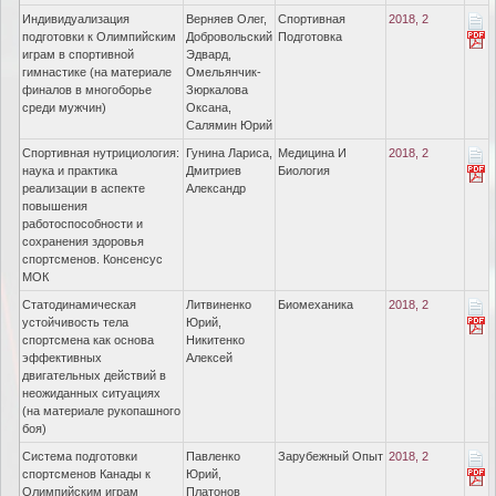
Индивидуализация
Верняев Олег,
Спортивная
2018, 2
подготовки к Олимпийским
Добровольский
Подготовка
играм в спортивной
Эдвард,
гимнастике (на материале
Омельянчик-
финалов в многоборье
Зюркалова
среди мужчин)
Оксана,
Салямин Юрий
Спортивная нутрициология:
Гунина Лариса,
Медицина И
2018, 2
наука и практика
Дмитриев
Биология
реализации в аспекте
Александр
повышения
работоспособности и
сохранения здоровья
спортсменов. Консенсус
МОК
Статодинамическая
Литвиненко
Биомеханика
2018, 2
устойчивость тела
Юрий,
спортсмена как основа
Никитенко
эффективных
Алексей
двигательных действий в
неожиданных ситуациях
(на материале рукопашного
боя)
Система подготовки
Павленко
Зарубежный Опыт
2018, 2
спортсменов Канады к
Юрий,
Олимпийским играм
Платонов