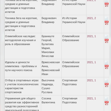
Техника бега на короткие,
Бедункевич
Из Истории
2021, 2
средние и длинные
Владимир
Украинской Науки
дистанции и подготовка
атлетов
Техника бега на короткие,
Бедункевич
Из Истории
2021, 2
средние и длинные
Владимир
Украинской Науки
дистанции и подготовка
атлетов
Олимпийское наследие:
Браниште
Олимпийское
2021, 1
методология изучения и
Георгий,
Образование
роль в образовании
Булатова
Мария,
Манолаки
Вячеслав
Идеалы и ценности
Вржесневская
Олимпийское
2021, 1
олимпизма - проблемы и
Анна,
Образование
пути научного поиска
Вржесневский
Иван
Отбор в спортивных играх
Высочина
Спортивная
2021, 1
с учетом психологических
Надежда,
Подготовка
характеристик
Сушко
спортсменов
Руслана
Упражнения для общего
Сосина
Спортивная
2021, 1
развития как эффективное
Валентина
Подготовка
средство разносторонней
двигательной подготовки в